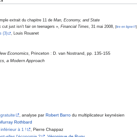
ple extrait du chapitre 11 de
Man, Economy, and State
 cut just isn’t fair on teenagers »,
Financial Times
, 31 mai 2008,
[
lire en ligne
]
s (3)
, Louis Rouanet
 New Economics
, Princeton : D. van Nostrand, pp. 135-155
cs, a Modern Approach
gratuite
, analyse par
Robert Barro
du multiplicateur keynésien
Murray Rothbard
inférieur à 1 !
, Pierre Chappaz
nt-elles l'économie ?
,
Véronique de Rugy