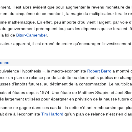
ssement. Il est alors évident que pour augmenter le revenu monétaire de
sement du cinquième de ce montant ; la magie du multiplicateur fera le re
isme mathématique. En effet, peu importe d'où vient l'argent, par voie d'
es du gouvernement préemptent toujours les dépenses qui se feraient tô
 la loi de
Bitur-Camember
.
licateur apparent, il est erroné de croire qu'encourager l'investissement 
ienne
.
Equivalence Hypothesis », le macro-économiste
Robert Barro
a montré q
ncer un plan de relance par de la dette ou des impôts publics ne change
ses d'impôts futures, au détriment de la consommation. Le multiplicate
ats et études depuis 1974. Une étude de Matthew Shapiro et Joel Sle
ès largement utilisées pour épargner en prévision de la hausse future
ersonne ne gagne dans ces cas-là : la dette n'étant remboursée que pl
ait dire à l'économiste
Tim Harford
qu'un plan de relance n'est rien d'a