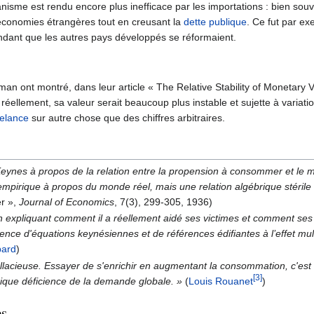
sme est rendu encore plus inefficace par les importations : bien sou
 économies étrangères tout en creusant la
dette publique
. Ce fut par ex
dant que les autres pays développés se réformaient.
an ont montré, dans leur article « The Relative Stability of Monetary Ve
t réellement, sa valeur serait beaucoup plus instable et sujette à variati
relance
sur autre chose que des chiffres arbitraires.
Keynes à propos de la relation entre la propension à consommer et le mu
empirique à propos du monde réel, mais une relation algébrique stérile 
er »,
Journal of Economics
, 7(3), 299-305, 1936)
l en expliquant comment il a réellement aidé ses victimes et comment s
ence d'équations keynésiennes et de références édifiantes à l’effet mult
bard
)
fallacieuse. Essayer de s'enrichir en augmentant la consommation, c'est
[3]
ique déficience de la demande globale. »
(
Louis Rouanet
)
es