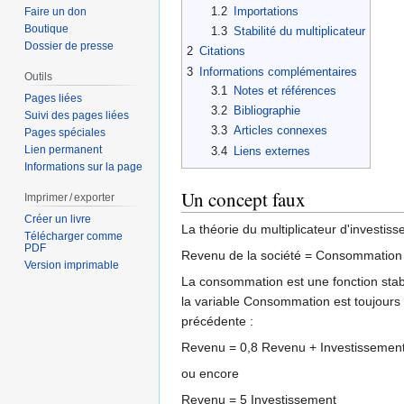
1.2
Importations
Faire un don
Boutique
1.3
Stabilité du multiplicateur
Dossier de presse
2
Citations
3
Informations complémentaires
Outils
3.1
Notes et références
Pages liées
3.2
Bibliographie
Suivi des pages liées
3.3
Articles connexes
Pages spéciales
Lien permanent
3.4
Liens externes
Informations sur la page
Un concept faux
Imprimer / exporter
Créer un livre
La théorie du multiplicateur d'investi
Télécharger comme
PDF
Revenu de la société = Consommation 
Version imprimable
La consommation est une fonction stabl
la variable Consommation est toujours é
précédente :
Revenu = 0,8 Revenu + Investissement
ou encore
Revenu = 5 Investissement