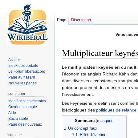
Page
Discussion
Vous pouve
Multiplicateur keyné
Accueil
Index des portails
Aller
Aller
Le
multiplicateur keynésien
ou
multi
Le Forum liberaux.org
à
à
l'économiste anglais Richard Kahn dans 
Page au hasard
la
la
dans diverses circonstances imaginable
Nouvelles pages
navigation
recherche
publique prennent des mesures en vue de
contribuer
l'investissement.
Modifications récentes
Les keynésiens le définissent comme le
Ouvrir un compte
idéologiques des
politiques de relance
Aide
Bac à sable
Sommaire
Page des nouveaux
1
Un concept faux
1.1
Effet d'éviction
soutenir