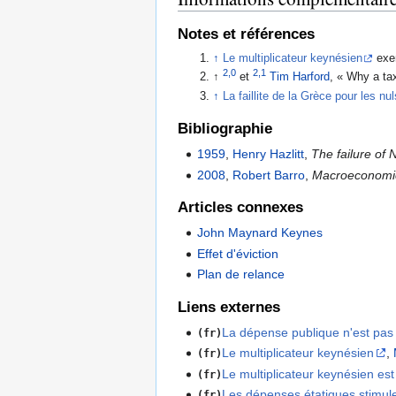
Notes et références
↑
Le multiplicateur keynésien
exem
2,0
2,1
↑
et
Tim Harford
, « Why a tax
↑
La faillite de la Grèce pour les nul
Bibliographie
1959
,
Henry Hazlitt
,
The failure of
2008
,
Robert Barro
,
Macroeconomi
Articles connexes
John Maynard Keynes
Effet d'éviction
Plan de relance
Liens externes
La dépense publique n'est pas 
(fr)
Le multiplicateur keynésien
,
(fr)
Le multiplicateur keynésien est 
(fr)
Les dépenses étatiques stimule
(fr)