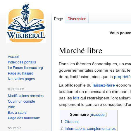
Page
Discussion
Vous pouve
Marché libre
Accueil
Index des portails
Aller
Aller
Dans les théories économiques, un
ma
Le Forum liberaux.org
à
à
gouvernementales comme les tarifs, l
Page au hasard
la
la
de radiodiffusion, ainsi que la
propriété 
Nouvelles pages
navigation
recherche
La philosophie du
laissez-faire
économ
contribuer
taxation et en minimisant ou éliminant l
Modifications récentes
pas les
lois
qui restreignent l'organisati
Ouvrir un compte
simplement le contraire conceptuel d
Aide
Bac à sable
Sommaire
Page des nouveaux
1
Citations
soutenir
2
Informations complémentaires