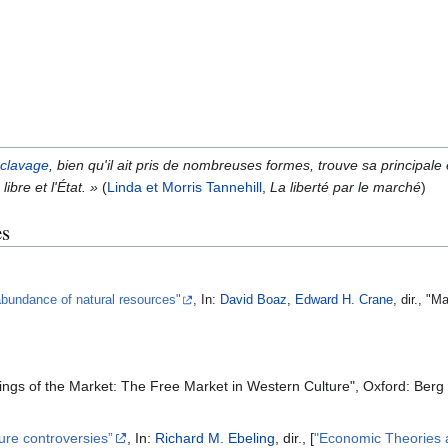
clavage
, bien qu'il ait pris de nombreuses formes, trouve sa principale
ibre et l'État. »
(
Linda et Morris Tannehill
,
La liberté par le marché
)
es
bundance of natural resources"
, In:
David Boaz
,
Edward H. Crane
, dir., "
nings of the Market: The Free Market in Western Culture", Oxford: Berg
ure controversies”
, In:
Richard M. Ebeling
, dir., [
"Economic Theories 