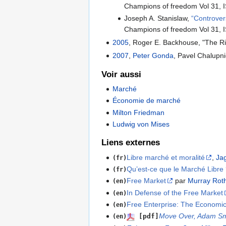
Champions of freedom Vol 31,
Joseph A. Stanislaw,
“Controver
Champions of freedom Vol 31,
2005
, Roger E. Backhouse, "The Ri
2007
,
Peter Gonda
, Pavel Chalupni
Voir aussi
Marché
Économie de marché
Milton Friedman
Ludwig von Mises
Liens externes
Libre marché et moralité
,
Ja
(fr)
Qu’est-ce que le Marché Libre
(fr)
Free Market
par
Murray Rot
(en)
In Defense of the Free Market
(en)
Free Enterprise: The Economic
(en)
Move Over, Adam Smi
[pdf]
(en)