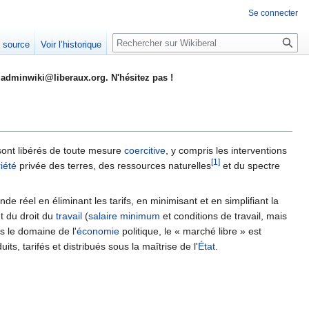
Se connecter
Rechercher
e source
Voir l’historique
adminwiki@liberaux.org. N'hésitez pas !
ont libérés de toute mesure
coercitive
, y compris les interventions
[1]
iété
privée des terres, des ressources naturelles
et du spectre
réel en éliminant les tarifs, en minimisant et en simplifiant la
nt du droit du
travail
(
salaire minimum
et conditions de travail, mais
ns le domaine de l'
économie
politique, le « marché libre » est
its, tarifés et distribués sous la maîtrise de l'
État
.