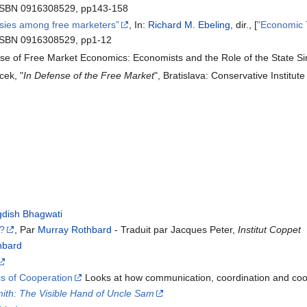
 ISBN 0916308529, pp143-158
sies among free marketers”
, In:
Richard M. Ebeling
, dir., [
"Economic 
 ISBN 0916308529, pp1-12
se of Free Market Economics: Economists and the Role of the State Sin
cek, "
In Defense of the Free Market
", Bratislava: Conservative Institute
gdish Bhagwati
 ?
, Par
Murray Rothbard
- Traduit par Jacques Peter,
Institut Coppet
hbard
s of Cooperation
Looks at how communication, coordination and coop
th: The Visible Hand of Uncle Sam