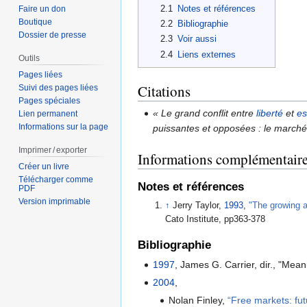
2.1
Notes et références
Faire un don
Boutique
2.2
Bibliographie
Dossier de presse
2.3
Voir aussi
2.4
Liens externes
Outils
Pages liées
Citations
Suivi des pages liées
Pages spéciales
« Le grand conflit entre
liberté
et
es
Lien permanent
Informations sur la page
puissantes et opposées : le marché l
Imprimer / exporter
Informations complémentair
Créer un livre
Télécharger comme
Notes et références
PDF
Version imprimable
↑
Jerry Taylor,
1993
,
"The growing a
Cato Institute, pp363-378
Bibliographie
1997
, James G. Carrier, dir., "Mea
2004
,
Nolan Finley,
“Free markets: fut