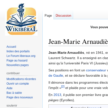
Page
Discussion
Vous pouve
Jean-Marie Arnaudiè
Accueil
Index des portails
Aller
Aller
Jean-Marie Arnaudiès
, né en 1941, e
Le Forum liberaux.org
à
à
Laurent Schwartz. Il a enseigné en cla
Page au hasard
la
la
ainsi qu'à l'université Paris VI (Jussi
Nouvelles pages
navigation
recherche
Ses positions en font un
conservateur
v
contribuer
de Gaulle
, et se déclare favorable à la
Modifications récentes
Il dénonce dans les programmes électo
Ouvrir un compte
[2]
l'impôt »
et plaide pour une vraie vol
Aide
Bac à sable
En
2013
, il publie son premier livre gr
Page des nouveaux
pièges
(Eyrolles).
soutenir