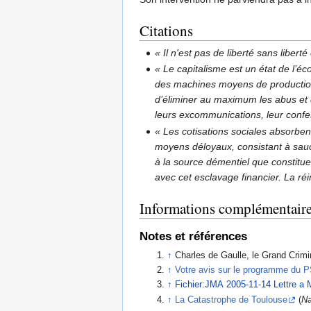
Citations
« Il n'est pas de liberté sans libert
« Le capitalisme est un état de l’éc
des machines moyens de production e
d’éliminer au maximum les abus et de
leurs excommunications, leur confes
« Les cotisations sociales absorbe
moyens déloyaux, consistant à sauc
à la source démentiel que constituent
avec cet esclavage financier. La r
Informations complémentair
Notes et références
↑
Charles de Gaulle, le Grand Crim
↑
Votre avis sur le programme du 
↑
Fichier:JMA 2005-11-14 Lettre a M
↑
La Catastrophe de Toulouse
(
Na