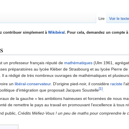
Lire
Voir le text
z contribuer simplement à
Wikibéral
. Pour cela, demandez un compte à 
s
st un professeur français réputé de
mathématiques
(Ulm 1961, agrégat
sses préparatoires au lycée Kléber de Strasbourg et au lycée Pierre d
eu). Il a rédigé de très nombreux ouvrages de mathématiques et plusieurs
oire un
libéral-conservateur
. D'origine pied-noir, il considère
raciste
l'a
[1]
 politique d'intégration que proposait Jacques Soustelle
.
raux de la gauche « les ambitions haineuses et forcenées de nous ma
onté de remettre le pays au travail en promouvant l'excellence à tous n
and public,
Crédits Méfiez-Vous ! un peu de maths pour comprendre le cré