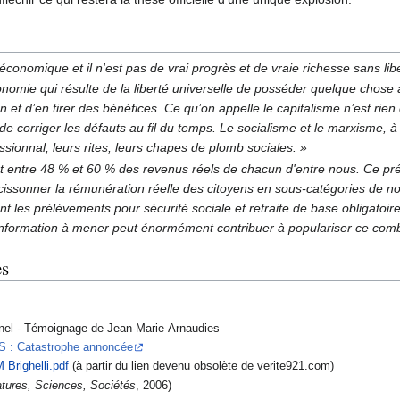
é économique et il n'est pas de vrai progrès et de vraie richesse sans lib
onomie qui résulte de la liberté universelle de posséder quelque chose à
t d’en tirer des bénéfices. Ce qu’on appelle le capitalisme n’est rien d
 corriger les défauts au fil du temps. Le socialisme et le marxisme, à l
sionnal, leurs rites, leurs chapes de plomb sociales. »
nt entre 48 % et 60 % des revenus réels de chacun d'entre nous. Ce pr
issonner la rémunération réelle des citoyens en sous-catégories de n
 les prélèvements pour sécurité sociale et retraite de base obligatoire. 
éinformation à mener peut énormément contribuer à populariser ce comb
es
inel - Témoignage de Jean-Marie Arnaudies
PS : Catastrophe annoncée
 Brighelli.pdf
(à partir du lien devenu obsolète de verite921.com)
tures, Sciences, Sociétés
, 2006)