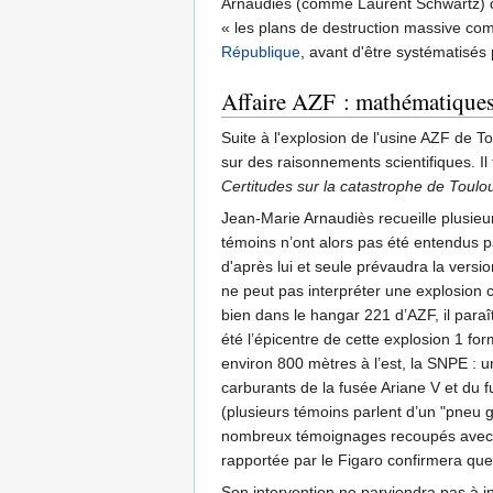
Arnaudiès (comme Laurent Schwartz) déf
« les plans de destruction massive com
République
, avant d'être systématisés
Affaire AZF : mathématiques 
Suite à l'explosion de l'usine AZF de T
sur des raisonnements scientifiques. Il 
Certitudes sur la catastrophe de Toulo
Jean-Marie Arnaudiès recueille plusieur
témoins n’ont alors pas été entendus par
d'après lui et seule prévaudra la versio
ne peut pas interpréter une explosio
bien dans le hangar 221 d’AZF, il paraî
été l’épicentre de cette explosion 1 fo
environ 800 mètres à l’est, la SNPE : un
carburants de la fusée Ariane V et du f
(plusieurs témoins parlent d’un "pneu 
nombreux témoignages recoupés avec de
rapportée par le Figaro confirmera que
Son intervention ne parviendra pas à inf