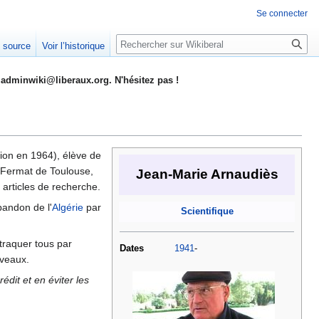
Se connecter
Rechercher
e source
Voir l’historique
adminwiki@liberaux.org. N'hésitez pas !
ion en 1964), élève de
e Fermat de Toulouse,
Jean-Marie Arnaudiès
 articles de recherche.
bandon de l'
Algérie
par
Scientifique
traquer tous par
Dates
1941
-
iveaux.
dit et en éviter les