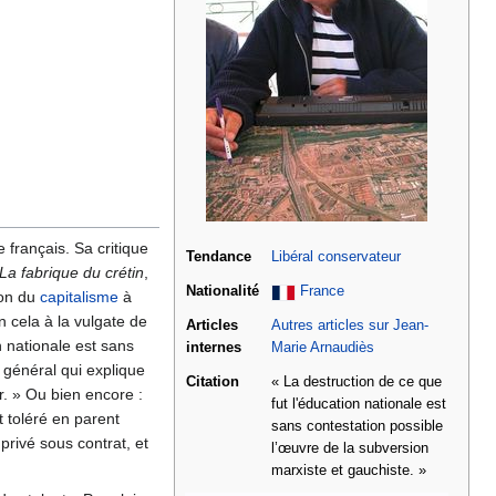
 français. Sa critique
Tendance
Libéral conservateur
La fabrique du crétin
,
Nationalité
France
tion du
capitalisme
à
n cela à la vulgate de
Articles
Autres articles sur Jean-
on nationale est sans
internes
Marie Arnaudiès
n général qui explique
Citation
« La destruction de ce que
r. » Ou bien encore :
fut l'éducation nationale est
t toléré en parent
sans contestation possible
privé sous contrat, et
l’œuvre de la subversion
marxiste et gauchiste. »