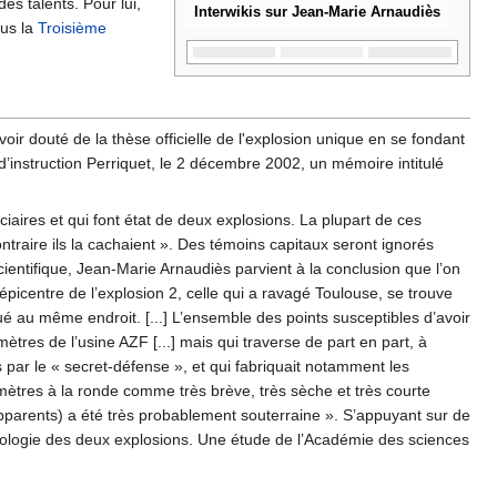
s talents. Pour lui,
Interwikis sur Jean-Marie Arnaudiès
ous la
Troisième
ir douté de la thèse officielle de l'explosion unique en se fondant
e d’instruction Perriquet, le 2 décembre 2002, un mémoire intitulé
iaires et qui font état de deux explosions. La plupart de ces
contraire ils la cachaient ». Des témoins capitaux seront ignorés
scientifique, Jean-Marie Arnaudiès parvient à la conclusion que l’on
 l’épicentre de l’explosion 2, celle qui a ravagé Toulouse, se trouve
ué au même endroit. [...] L’ensemble des points susceptibles d’avoir
res de l’usine AZF [...] mais qui traverse de part en part, à
es par le « secret-défense », et qui fabriquait notamment les
lomètres à la ronde comme très brève, très sèche et très courte
apparents) a été très probablement souterraine ». S’appuyant sur de
ologie des deux explosions. Une étude de l’Académie des sciences