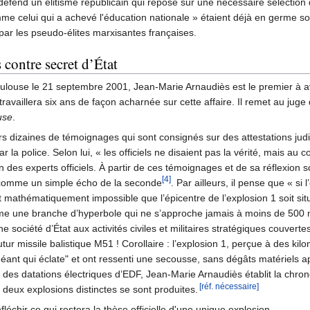
end un élitisme républicain qui repose sur une nécessaire sélection de
me celui qui a achevé l'éducation nationale » étaient déjà en germe s
 par les pseudo-élites marxisantes françaises.
contre secret d’État
oulouse le 21 septembre 2001, Jean-Marie Arnaudiès est le premier à avo
travaillera six ans de façon acharnée sur cette affaire. Il remet au jug
use
.
s dizaines de témoignages qui sont consignés sur des attestations judic
 la police. Selon lui, « les officiels ne disaient pas la vérité, mais au 
n des experts officiels. À partir de ces témoignages et de sa réflexion 
[4]
n comme un simple écho de la seconde
. Par ailleurs, il pense que « si
t mathématiquement impossible que l’épicentre de l’explosion 1 soit sit
rme une branche d’hyperbole qui ne s’approche jamais à moins de 500 mèt
e société d’État aux activités civiles et militaires stratégiques couvert
utur missile balistique M51 ! Corollaire : l’explosion 1, perçue à des ki
géant qui éclate" et ont ressenti une secousse, sans dégâts matériels 
s datations électriques d’EDF, Jean-Marie Arnaudiès établit la chron
[réf. nécessaire]
 deux explosions distinctes se sont produites.
léchir ce qui restera la thèse officielle d'une unique explosion.