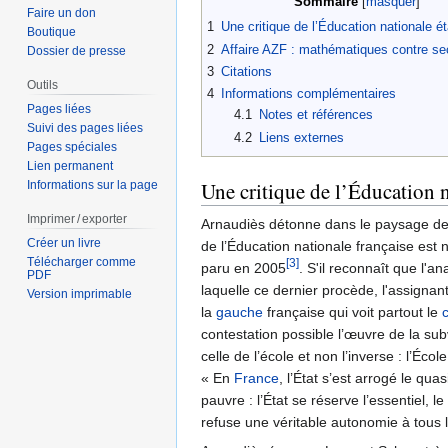
Sommaire
Faire un don
1
Une critique de l’Éducation nationale ét
Boutique
2
Affaire AZF : mathématiques contre sec
Dossier de presse
3
Citations
Outils
4
Informations complémentaires
Pages liées
4.1
Notes et références
Suivi des pages liées
4.2
Liens externes
Pages spéciales
Lien permanent
Une critique de l’Éducation n
Informations sur la page
Imprimer / exporter
Arnaudiès détonne dans le paysage des f
Créer un livre
de l’Éducation nationale française est 
Télécharger comme
[3]
paru en 2005
. S'il reconnaît que l'an
PDF
laquelle ce dernier procède, l'assignan
Version imprimable
la
gauche
française qui voit partout le
contestation possible l’œuvre de la subv
celle de l’école et non l’inverse : l’Éco
« En
France
, l’État s’est arrogé le qu
pauvre : l’État se réserve l’essentiel, 
refuse une véritable autonomie à tous 