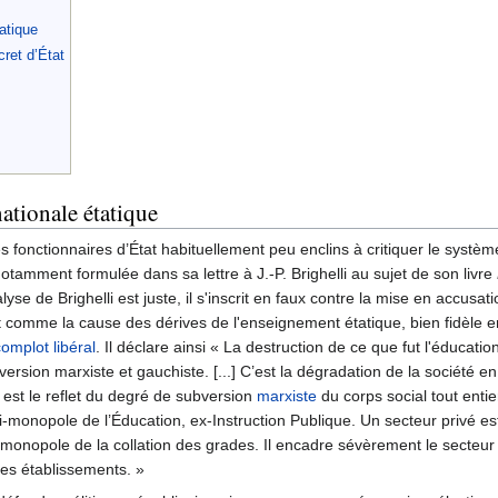
atique
ret d’État
ationale étatique
onctionnaires d’État habituellement peu enclins à critiquer le système
notamment formulée dans sa lettre à J.-P. Brighelli au sujet de son livre
alyse de Brighelli est juste, il s'inscrit en faux contre la mise en accusa
t comme la cause des dérives de l'enseignement étatique, bien fidèle e
complot libéral
. Il déclare ainsi « La destruction de ce que fut l'éducati
ersion marxiste et gauchiste. [...] C’est la dégradation de la société e
le est le reflet du degré de subversion
marxiste
du corps social tout entie
asi-monopole de l’Éducation, ex-Instruction Publique. Un secteur privé es
le monopole de la collation des grades. Il encadre sévèrement le secteur 
les établissements. »