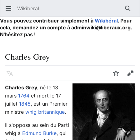
Wikiberal
Ouvrir le menu principal
Reche
Vous pouvez contribuer simplement à
Wikibéral
. Pour
cela, demandez un compte à adminwiki@liberaux.org.
N'hésitez pas !
Charles Grey
Langue
Suivre
Modifier
Charles Grey
, né le 13
mars
1764
et mort le 17
juillet
1845
, est un Premier
ministre
whig
britannique
.
Il s'opposa au sein du Parti
whig à
Edmund Burke
, qui