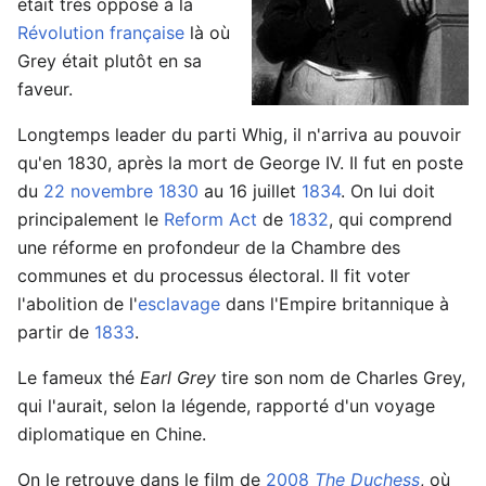
était très opposé à la
Révolution française
là où
Grey était plutôt en sa
faveur.
Longtemps leader du parti Whig, il n'arriva au pouvoir
qu'en 1830, après la mort de George IV. Il fut en poste
du
22 novembre
1830
au 16 juillet
1834
. On lui doit
principalement le
Reform Act
de
1832
, qui comprend
une réforme en profondeur de la Chambre des
communes et du processus électoral. Il fit voter
l'abolition de l'
esclavage
dans l'Empire britannique à
partir de
1833
.
Le fameux thé
Earl Grey
tire son nom de Charles Grey,
qui l'aurait, selon la légende, rapporté d'un voyage
diplomatique en Chine.
On le retrouve dans le film de
2008
The Duchess
, où