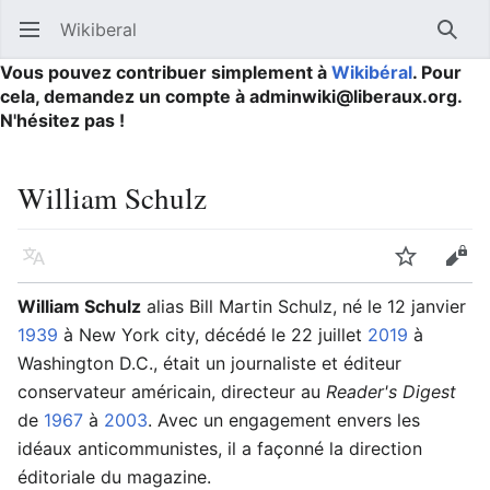
Wikiberal
Ouvrir le menu principal
Reche
Vous pouvez contribuer simplement à
Wikibéral
. Pour
cela, demandez un compte à adminwiki@liberaux.org.
N'hésitez pas !
William Schulz
Langue
Suivre
Modifier
William Schulz
alias Bill Martin Schulz, né le 12 janvier
1939
à New York city, décédé le 22 juillet
2019
à
Washington D.C., était un journaliste et éditeur
conservateur américain, directeur au
Reader's Digest
de
1967
à
2003
. Avec un engagement envers les
idéaux anticommunistes, il a façonné la direction
éditoriale du magazine.