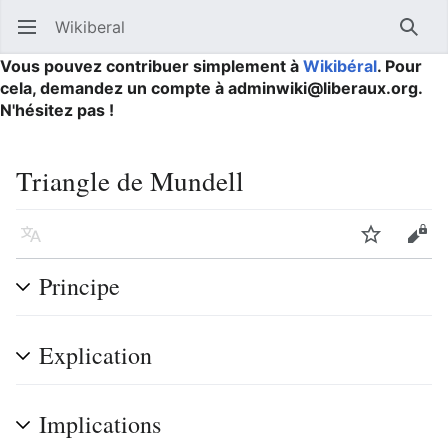
Wikiberal
Ouvrir le menu principal
Reche
Vous pouvez contribuer simplement à
Wikibéral
. Pour
cela, demandez un compte à adminwiki@liberaux.org.
N'hésitez pas !
Triangle de Mundell
Langue
Suivre
Modifier
Principe
Explication
Implications