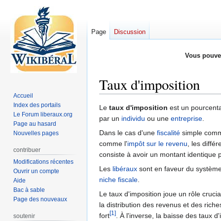
Page
Discussion
Vous pouve
Taux d'imposition
Accueil
Index des portails
Aller
Aller
Le
taux d'imposition
est un pourcent
Le Forum liberaux.org
à
à
par un
individu
ou une
entreprise
.
Page au hasard
la
la
Dans le cas d'une
fiscalité
simple com
Nouvelles pages
navigation
recherche
comme l'
impôt sur le revenu
, les diff
contribuer
consiste à avoir un montant identique po
Modifications récentes
Les
libéraux
sont en faveur du système l
Ouvrir un compte
niche fiscale
.
Aide
Bac à sable
Le taux d'imposition joue un rôle cruc
Page des nouveaux
la distribution des revenus et des rich
[1]
fort
. À l'inverse, la baisse des taux
soutenir