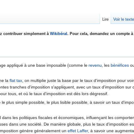
Lire
Voir le text
z contribuer simplement à
Wikibéral
. Pour cela, demandez un compte à 
age appliqué à une base imposable (comme le
revenu
, les
bénéfices
o
me la
flat tax
, on multiplie juste la base par le taux d'imposition pour voir 
érentes tranches d'imposition s'appliquent, avec un taux d'imposition s
ur tous, et où le taux d'imposition est dès lors dégressif.
e plus simple possible, le plus lisible possible, à savoir un taux d'impo
ial dans les politiques fiscales et économiques, influençant les compor
esses dans une société. De manière globale, plus le taux d'imposition es
 d'imposition génère généralement un
effet Laffer
, à savoir une augmenta