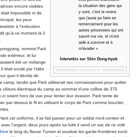
trices encore visibles
la situation des gens qui
y sont, c'est le moins
était impossible ni de
que j'aurai pu faire en
rincipal, les yeux
remerciement pour les
ssister à l'exécution
autres prisonniers qui ont
dit qu'à ce moment-là il
sauvé ma vie, et m'ont
.
aidé à survivre et à
 de Pyongyang, nommé Park
m'évader »
e extérieur, et lui
Interwikis sur Shin Dong-hyuk
à avaient été un mélange
 était excité par l'idée
our quoi il décida de
le camp, tandis que Park utiliserait ses connaissances pour quitter
 la clôture électrique du camp au sommet d'une colline de 370
x-ci soient hors de vue pour tenter leur évasion. Park tente de
ser par-dessus le fil en utilisant le corps de Park comme bouclier,
ntes.
rtant cet uniforme, il se fait passer pour un soldat nord-coréen et
 avec l'argent, deux jours après sa fuite il vend un sac de riz volé
hine
le long du fleuve Tumen et soudoie les garde-frontières nord-