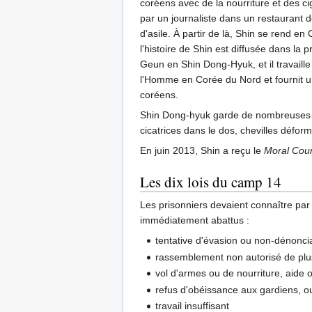
coréens avec de la nourriture et des c
par un journaliste dans un restaurant 
d'asile. À partir de là, Shin se rend en
l'histoire de Shin est diffusée dans la
Geun en Shin Dong-Hyuk, et il travaill
l'Homme en Corée du Nord et fournit un
coréens.
Shin Dong-hyuk garde de nombreuses séq
cicatrices dans le dos, chevilles déform
En juin 2013, Shin a reçu le
Moral Cou
Les dix lois du camp 14
Les prisonniers devaient connaître par 
immédiatement abattus :
tentative d'évasion ou non-dénoncia
rassemblement non autorisé de pl
vol d'armes ou de nourriture, aide o
refus d'obéissance aux gardiens, o
travail insuffisant