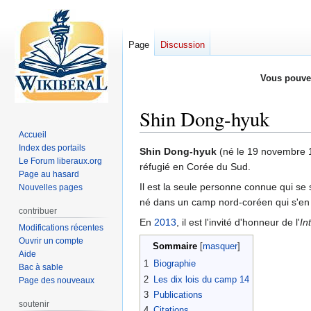
Page
Discussion
Vous pouve
Shin Dong-hyuk
Accueil
Index des portails
Aller
Aller
Shin Dong-hyuk
(né le 19 novembre 1
Le Forum liberaux.org
à
à
réfugié en Corée du Sud.
Page au hasard
la
la
Il est la seule personne connue qui se 
Nouvelles pages
navigation
recherche
né dans un camp nord-coréen qui s'en 
contribuer
En
2013
, il est l'invité d'honneur de l'
In
Modifications récentes
Ouvrir un compte
Sommaire
Aide
1
Biographie
Bac à sable
2
Les dix lois du camp 14
Page des nouveaux
3
Publications
soutenir
4
Citations