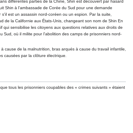
ans différentes parties de la Chine, Shin est découvert par hasard
 conduit Shin à l'ambassade de Corée du Sud pour une demande
r s'il est un assassin nord-coréen ou un espion. Par la suite,
e sud de la Californie aux États-Unis, changeant son nom de Shin En
f qui sensibilise les citoyens aux questions relatives aux droits de
Sud, où il milite pour l'abolition des camps de prisonniers nord-
ause de la malnutrition, bras arqués à cause du travail infantile,
es causées par la clôture électrique.
sque tous les prisonniers coupables des « crimes suivants » étaient