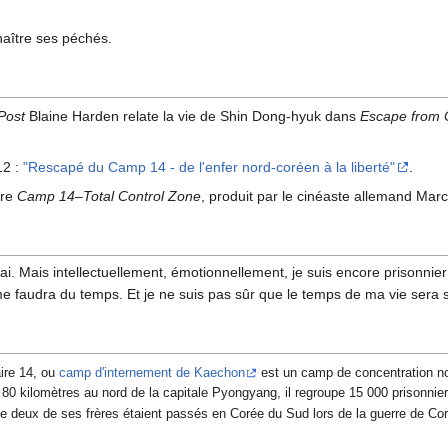
naître ses péchés.
Post
Blaine Harden relate la vie de Shin Dong-hyuk dans
Escape from 
12 :
"Rescapé du Camp 14 - de l'enfer nord-coréen à la liberté"
.
ire
Camp 14–Total Control Zone
, produit par le cinéaste allemand Mar
vrai. Mais intellectuellement, émotionnellement, je suis encore prisonn
me faudra du temps. Et je ne suis pas sûr que le temps de ma vie sera s
aire 14, ou
camp d'internement de Kaechon
est un camp de concentration nor
à 80 kilomètres au nord de la capitale Pyongyang, il regroupe 15 000 prisonni
e deux de ses frères étaient passés en Corée du Sud lors de la guerre de Co