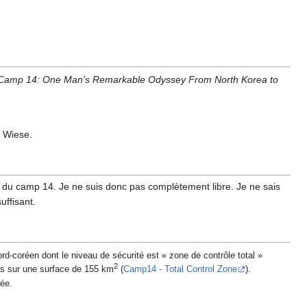
Camp 14: One Man’s Remarkable Odyssey From North Korea to
c Wiese.
ier du camp 14. Je ne suis donc pas complètement libre. Je ne sais
uffisant.
d-coréen dont le niveau de sécurité est « zone de contrôle total »
2
ers sur une surface de 155 km
(
Camp14 - Total Control Zone
).
rée.