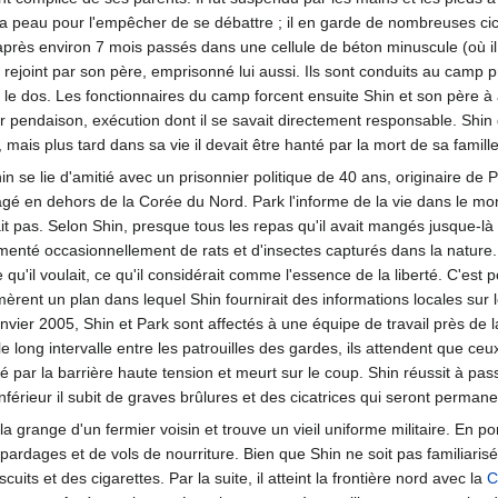
a peau pour l'empêcher de se débattre ; il en garde de nombreuses cica
rès environ 7 mois passés dans une cellule de béton minuscule (où il 
 et rejoint par son père, emprisonné lui aussi. Ils sont conduits au camp p
le dos. Les fonctionnaires du camp forcent ensuite Shin et son père à a
 pendaison, exécution dont il se savait directement responsable. Shin 
mais plus tard dans sa vie il devait être hanté par la mort de sa famille
Shin se lie d'amitié avec un prisonnier politique de 40 ans, originaire
agé en dehors de la Corée du Nord. Park l'informe de la vie dans le mond
it pas. Selon Shin, presque tous les repas qu'il avait mangés jusque-l
enté occasionnellement de rats et d'insectes capturés dans la nature. Il
u'il voulait, ce qu'il considérait comme l'essence de la liberté. C'est p
mèrent un plan dans lequel Shin fournirait des informations locales sur 
anvier 2005, Shin et Park sont affectés à une équipe de travail près de
 long intervalle entre les patrouilles des gardes, ils attendent que ceu
té par la barrière haute tension et meurt sur le coup. Shin réussit à pas
nférieur il subit de graves brûlures et des cicatrices qui seront permane
 grange d'un fermier voisin et trouve un vieil uniforme militaire. En po
apardages et de vols de nourriture. Bien que Shin ne soit pas familiarisé
its et des cigarettes. Par la suite, il atteint la frontière nord avec la
C