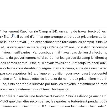
internement Kaechon (le Camp n°14), un camp de travail forcé où les p
[1]
 à 45 ans
. Il est né d'un mariage arrangé entre deux prisonniers auto
 leur bon travail (une circonstance très rare dans les camps). Shin v
p, et il a vécu avec sa mère jusqu'à l'âge de 12 ans. Shin dit qu'il cons
aires insuffisantes. Par conséquent, il n'avait pas de lien d'affection p
ntants du gouvernement nord-coréen et les gardes du camp lui dirent qu
 crimes contre l’État, qu'il devait travailler dur et toujours obéir aux g
la violence considérable qui régnait dans le camp, et de dizaines d'ex
 par son supérieur hiérarchique en punition pour avoir cassé accident
 et des enfants battus tous les jours, et de nombreux prisonniers mouri
t jeune, Shin apprend à survivre par tous les moyens, notamment en ma
onçant ses codétenus pour obtenir des faveurs.
et son frère planifier une tentative d'évasion. Shin les dénonça aux gar
. Plutôt que d'en être récompensé, les gardes le torturèrent pendant qua
t complice de ses parents. Il fut suspendu par les mains et les pieds à