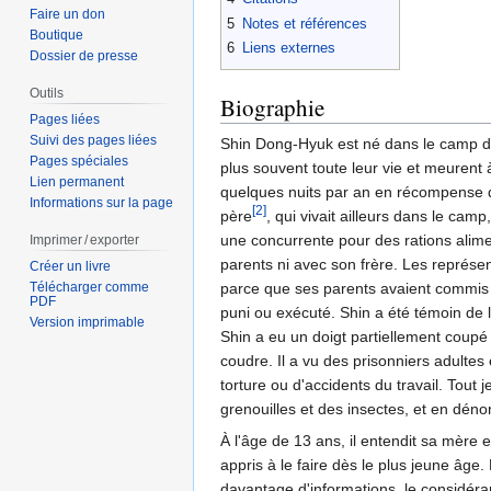
Faire un don
5
Notes et références
Boutique
6
Liens externes
Dossier de presse
Outils
Biographie
Pages liées
Suivi des pages liées
Shin Dong-Hyuk est né dans le camp d'
Pages spéciales
plus souvent toute leur vie et meurent
Lien permanent
quelques nuits par an en récompense de
Informations sur la page
[2]
père
, qui vivait ailleurs dans le cam
une concurrente pour des rations aliment
Imprimer / exporter
parents ni avec son frère. Les représe
Créer un livre
Télécharger comme
parce que ses parents avaient commis des
PDF
puni ou exécuté. Shin a été témoin de 
Version imprimable
Shin a eu un doigt partiellement coupé
coudre. Il a vu des prisonniers adultes
torture ou d'accidents du travail. Tou
grenouilles et des insectes, et en dén
À l'âge de 13 ans, il entendit sa mère 
appris à le faire dès le plus jeune âge
davantage d'informations, le considéran