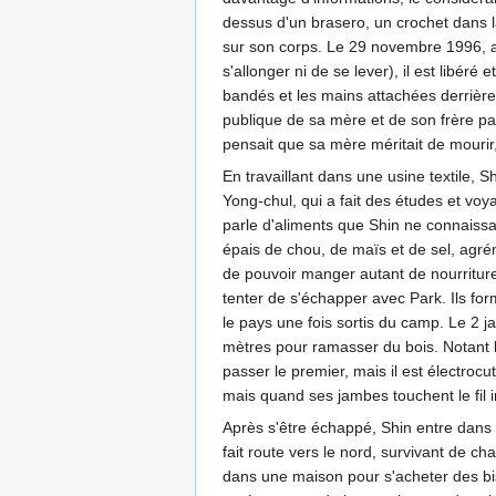
dessus d'un brasero, un crochet dans l
sur son corps. Le 29 novembre 1996, ap
s'allonger ni de se lever), il est libéré
bandés et les mains attachées derrière 
publique de sa mère et de son frère par
pensait que sa mère méritait de mourir, 
En travaillant dans une usine textile, 
Yong-chul, qui a fait des études et voy
parle d'aliments que Shin ne connaissa
épais de chou, de maïs et de sel, agrém
de pouvoir manger autant de nourriture q
tenter de s'échapper avec Park. Ils for
le pays une fois sortis du camp. Le 2 j
mètres pour ramasser du bois. Notant le
passer le premier, mais il est électrocu
mais quand ses jambes touchent le fil i
Après s'être échappé, Shin entre dans la
fait route vers le nord, survivant de ch
dans une maison pour s'acheter des biscu