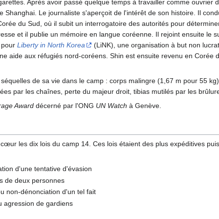
igarettes. Après avoir passé quelque temps à travailler comme ouvrier d
de Shanghai. Le journaliste s'aperçoit de l'intérêt de son histoire. Il
 Corée du Sud, où il subit un interrogatoire des autorités pour détermine
 presse et il publie un mémoire en langue coréenne. Il rejoint ensuite l
e pour
Liberty in North Korea
(LiNK), une organisation à but non lucrati
e aide aux réfugiés nord-coréens. Shin est ensuite revenu en Corée du 
uelles de sa vie dans le camp : corps malingre (1,67 m pour 55 kg) à c
ées par les chaînes, perte du majeur droit, tibias mutilés par les brûlur
rage Award
décerné par l'ONG
UN Watch
à Genève.
cœur les dix lois du camp 14. Ces lois étaient des plus expéditives pui
tion d'une tentative d'évasion
us de deux personnes
u non-dénonciation d'un tel fait
u agression de gardiens