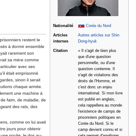
Nationalité
Corée du Nord
Articles
Autres articles sur Shin
risonniers restent le
internes
Dong-hyuk
risés à dormir ensemble
Citation
« Il s'agit de bien plus
oyait rarement son
que d'une question
idérait sa mère comme
personnelle, ou d'une
articulier avec ses
question coréenne. Il
'il était emprisonné
s'agit de violations des
ardes, sinon il serait
droits de l'Homme, et
écutions chaque année.
c'est donc un enjeu
ellement une machine à
international. Si mon livre
est publié en anglais,
r de faim, de maladie, de
cela rappellera au monde
ngeant des rats, des
l'existence de camps de
prisonniers politiques en
diens, comme on lui avait
Corée du Nord. Si le
tre jours pour obtenir
camp devient connu et si
 une poulie, le dos au-
cela permet d'améliorer