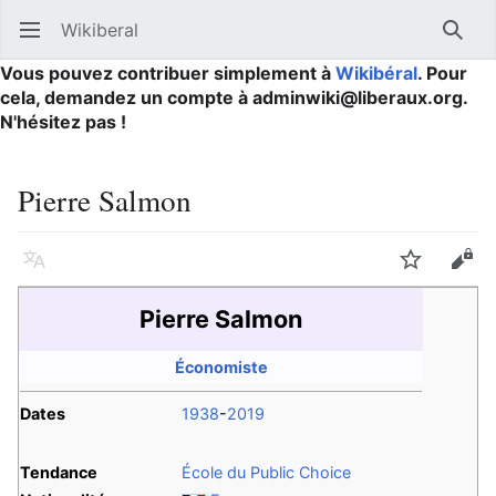
Wikiberal
Ouvrir le menu principal
Reche
Vous pouvez contribuer simplement à
Wikibéral
. Pour
cela, demandez un compte à adminwiki@liberaux.org.
N'hésitez pas !
Pierre Salmon
Langue
Suivre
Modifier
Pierre Salmon
Économiste
Dates
1938
-
2019
Tendance
École du Public Choice