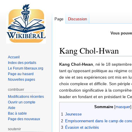
Page
Discussion
Vous pouve
Kang Chol-Hwan
Accueil
Index des portails
Aller
Aller
Kang Chol-Hwan
, né le 18 septembr
Le Forum liberaux.org
à
à
tant qu'opposant politique au régime c
Page au hasard
la
la
de vie et ses expériences ont mis en l
Nouvelles pages
navigation
recherche
choix complexe et difficile. Son périp
contribuer
contribution significative à la compr
leader en fondant et en présidant le Ce
Modifications récentes
Ouvrir un compte
Sommaire
Aide
Bac à sable
1
Jeunesse
Page des nouveaux
2
Emprisonnement dans le camp de conc
3
Évasion et activités
soutenir