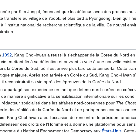
donnée par Kim Jong-il, énoncant que les détenus avec des proches au 
té transféré au village de Yodok, et plus tard à Pyongsong. Bien qu'il n
 à l'Institut national de recherche scientifique de la ville. Ce nouvel 
tration.
En
1992
, Kang Chol-hwan a réussi à s'échapper de la Corée du Nord en tr
ie, mettant fin à sa détention et ouvrant la voie à une nouvelle existe
 vers la Corée du Sud, où il est arrivé plus tard cette année-là. Cette 
olitique majeure. Après son arrivée en Corée du Sud, Kang Chol-Hwan s'est
il reconstruirait sa vie après les épreuves de la Corée du Nord.
n a partagé son expérience en tant que détenu nord-coréen en coécriva
é de manière significative à la sensibilisation internationale sur les co
e rédacteur spécialisé dans les affaires nord-coréennes pour
The Chosu
verte des réalités de la Corée du Nord et de partager ses connaissance
es
. Kang Chol-hwan a eu l'occasion de rencontrer le président améric
e défenseur des droits de l'Homme et a donné une plateforme pour sen
démocratie du National Endowment for Democracy aux
États-Unis
. Cette