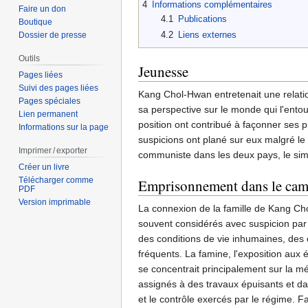
4
Informations complémentaires
Faire un don
4.1
Publications
Boutique
4.2
Liens externes
Dossier de presse
Outils
Jeunesse
Pages liées
Suivi des pages liées
Kang Chol-Hwan entretenait une relatio
Pages spéciales
sa perspective sur le monde qui l'entou
Lien permanent
position ont contribué à façonner ses p
Informations sur la page
suspicions ont plané sur eux malgré le
Imprimer / exporter
communiste dans les deux pays, le simp
Créer un livre
Télécharger comme
Emprisonnement dans le cam
PDF
Version imprimable
La connexion de la famille de Kang Cho
souvent considérés avec suspicion par 
des conditions de vie inhumaines, des 
fréquents. La famine, l'exposition aux 
se concentrait principalement sur la mé
assignés à des travaux épuisants et da
et le contrôle exercés par le régime. F