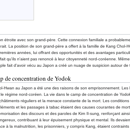
n étroite avec son grand-père. Cette connexion familiale a probablement
rait. La position de son grand-père a offert à la famille de Kang Chol-H
remières années, lui offrant des opportunités et des avantages particuli
 fait qu'ils n'aient pas renoncé à leur citoyenneté nord-coréenne. Mê
le fait d'avoir vécu au Japon a créé un nuage de suspicion autour de to
p de concentration de Yodok
l-Hwan au Japon a été une des raisons de son emprisonnement. Les lie
le régime nord-coréen. La vie dans le camp de concentration de Yodok é
châtiments réguliers et la menace constante de la mort. Les condition
éléments et les passages à tabac étaient des causes courantes de mortal
morisation des discours et des paroles de Kim Il-sung, renforçant ainsi
ngereux, contribuant à leur épuisement physique et mental. Ils devaient
ace à la malnutrition, les prisonniers, y compris Kang, étaient contrain