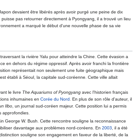
Japon devaient être libérés après avoir purgé une peine de dix
e puisse pas retourner directement à Pyongyang, il a trouvé un lieu
environnement a marqué le début d'une nouvelle phase de sa vie
aversant la rivière Yalu pour atteindre la Chine. Cette évasion a
nce en dehors du régime oppressif. Après avoir franchi la frontière
transition représentait non seulement une fuite géographique mais
 établi à Séoul, la capitale sud-coréenne. Cette ville allait
nt le livre
The Aquariums of Pyongyang
avec l'historien français
nditions inhumaines en
Corée du Nord
. En plus de son rôle d'auteur, il
n Ilbo
, un journal sud-coréen majeur. Cette position lui a permis
s approfondies.
ain George W. Bush. Cette rencontre souligne la reconnaissance
sibiliser davantage aux problèmes nord-coréens. En
2003
, il a été
 distinction souligne son engagement en faveur de la liberté, de la