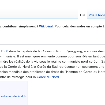
Lire
Voir le text
z contribuer simplement à
Wikibéral
. Pour cela, demandez un compte à 
e
1968
dans la capitale de la Corée du Nord, Pyongyang, a enduré des
ommuniste. Il est une figure éminente connue pour son rôle en tant que
umière les réalités de la vie sous le régime communiste nord-coréen. S
le de la Corée du Nord à la Corée du Sud représente non seulement une
éhension mondiale des problèmes de droits de l'Homme en Corée du Nord
ntre de stratégie pour la
Corée du Nord
.
entration de Yodok