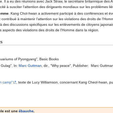
. Il a eu des réunions avec Jack Straw, le secrétaire britannique des 
cité à susciter l'attention des dirigeants mondiaux sur les problèmes li
Homme
. Kang Chol-hwan a activement participé à des conférences et év
contribué à maintenir l'attention sur les violations des droits de l'Ho
pé à des discussions spécifiques sur les enlèvements de citoyens japona
rs aspects des violations des droits de l'Homme dans la région.
es
Aquariums of Pyongyang", Basic Books
 Gulag", In:
Marc Guttman
, dir., "Why peace", Publisher: ‎ Marc Guttma
ean camp"
, texte de Lucy Williamson, concernant Kang Cheol-hwan, publ
cle est une
ébauche
.