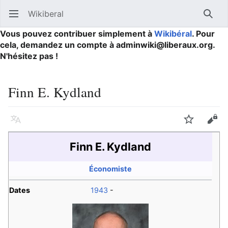
Wikiberal
Ouvrir le menu principal
Reche
Vous pouvez contribuer simplement à
Wikibéral
. Pour
cela, demandez un compte à adminwiki@liberaux.org.
N'hésitez pas !
Finn E. Kydland
Langue
Suivre
Modifier
Finn E. Kydland
Économiste
Dates
1943
-