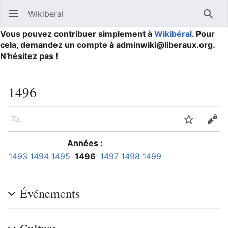
Wikiberal
Ouvrir le menu principal
Reche
Vous pouvez contribuer simplement à
Wikibéral
. Pour
cela, demandez un compte à adminwiki@liberaux.org.
N'hésitez pas !
1496
Langue
Suivre
Modifier
Années :
1493
1494
1495
1496
1497
1498
1499
Événements