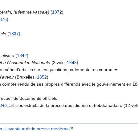
erain, la femme vassale)
(
1872
)
876
)
ècle
(
1837
)
rnalisme
(
1842
)
et à l'Assemblée Nationale
(2 vols,
1848
)
une série d'articles sur les questions parlementaires courantes
l'avenir
(Bruxelles,
1852
)
un compte rendu de ses propres différends avec le gouvernement en 1
 recueil de documents officiels
846
, articles extraits de la presse quotidienne et hebdomadaire (12 vol
din, l'inventeur de la presse moderne