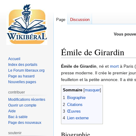
Page
Discussion
Vous pouve
Émile de Girardin
Accueil
Index des portails
Aller
Aller
Émile de Girardin
, né et
mort
à Paris (
Le Forum liberaux.org
à
à
presse moderne. Il crée le premier jour
Page au hasard
la
la
feuilleton et la petite annonce. Il a é
Nouvelles pages
navigation
recherche
Sommaire
contribuer
1
Biographie
Modifications récentes
2
Citations
Ouvrir un compte
Aide
3
Œuvres
Bac à sable
4
Lien externe
Page des nouveaux
Biographie
soutenir