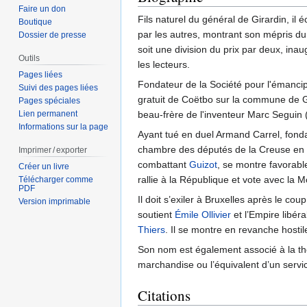
Faire un don
Fils naturel du général de Girardin, il
Boutique
par les autres, montrant son mépris d
Dossier de presse
soit une division du prix par deux, in
Outils
les lecteurs.
Pages liées
Fondateur de la Société pour l'émancipat
Suivi des pages liées
gratuit de Coëtbo sur la commune de G
Pages spéciales
Lien permanent
beau-frère de l'inventeur Marc Seguin
Informations sur la page
Ayant tué en duel Armand Carrel, fond
chambre des députés de la Creuse en
Imprimer / exporter
combattant
Guizot
, se montre favorable
Créer un livre
rallie à la République et vote avec la
Télécharger comme
PDF
Il doit s’exiler à Bruxelles après le c
Version imprimable
soutient
Émile Ollivier
et l’Empire libéra
Thiers
. Il se montre en revanche hosti
Son nom est également associé à la thé
marchandise ou l’équivalent d’un servi
Citations