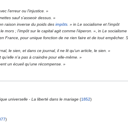
vec l'erreur ou l'injustice. »
nettes sauf s'asseoir dessus. »
en raison inverse du poids des
impôts
. »
in
Le socialisme et l'impôt
e mors ; l'impôt sur le capital agit comme l'éperon. »
, in
Le socialisme 
 en France, pour unique fonction de ne rien faire et de tout empêcher. Si t
al, le sien, et dans ce journal, il ne lit qu'un article, le sien. »
nt qu'elle n'a pas à craindre pour elle-même. »
ent un écueil qu'une récompense. »
ique universelle - La liberté dans le mariage
(
1852
)
877
)