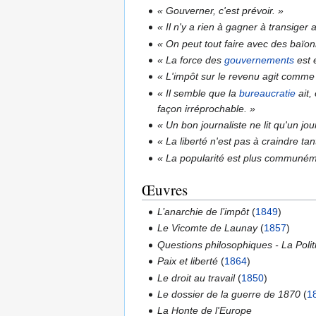
« Gouverner, c'est prévoir. »
« Il n'y a rien à gagner à transiger a
« On peut tout faire avec des baïon
« La force des
gouvernements
est 
« L'impôt sur le revenu agit comme l
« Il semble que la
bureaucratie
ait,
façon irréprochable. »
« Un bon journaliste ne lit qu'un journ
« La liberté n'est pas à craindre ta
« La popularité est plus communém
Œuvres
L’anarchie de l’impôt
(
1849
)
Le Vicomte de Launay
(
1857
)
Questions philosophiques - La Polit
Paix et liberté
(
1864
)
Le droit au travail
(
1850
)
Le dossier de la guerre de 1870
(
1
La Honte de l'Europe