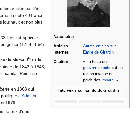
d les articles publiés
nement coûte 40 francs,
s journaux et non plus
Nationalité
3 l'Institut agricole
ontgolfier (1784-1864),
Articles
Autres articles sur
internes
Émile de Girardin
 par la plume. Élu à la
Citation
« La force des
l y siège de 1842 à 1848,
gouvernements
est en
e capital. Puis il se
raison inverse du
poids des
impôts
. »
berté
en 1868 qui
Interwikis sur Émile de Girardin
 politique d’
Adolphe
 en 1876.
e, le prix d’une