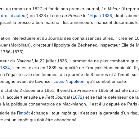
 écrit un roman en 1827 et fonde son premier journal,
Le Voleur
(il repren
u
droit d’auteur
) en 1828 et crée
La Presse
le
16 juin
1836
, dont l’abon
augurant la presse à bon marché : les annonceurs financent désormais le
ion intellectuelle et du Journal des connaissances utiles, il crée en 183
uer (Morbihan), directeur Hippolyte de Béchenec, inspecteur Elie de M
 (1786-1875).
ateur du
National
, le 22 juillet 1836, il promet de ne plus combattre que
1834
, il en est exclu en 1839, sa qualité de Français étant contesté. I
 à l’égalité civile des femmes, à la journée de 8 heures et à l’impôt sur l
 Montagne avant de favoriser
Louis-Napoléon
, qu’il combat ensuite.
oup d’État du 2 décembre 1851. Il vend
La Presse
en 1855 et achète
La Li
l. Il acquiert ensuite
Le Petit Journal
(
1872
) et se fait le défenseur de la
le à la politique conservatrice de Mac-Mahon. Il est élu député de Paris
orie de l’
impôt
échange : tout impôt qui n’est pas la garantie d’un risqu
ce est un impôt qui doit être abandonné.