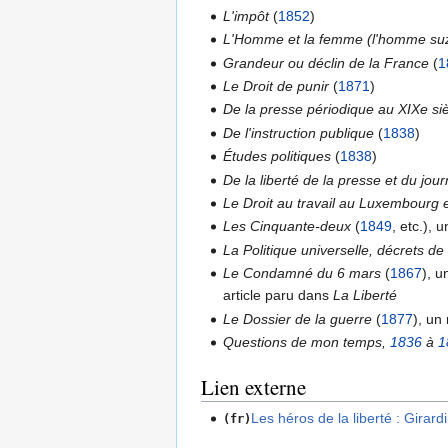
L'impôt
(
1852
)
L'Homme et la femme (l'homme suz
Grandeur ou déclin de la France
(
1
Le Droit de punir
(
1871
)
De la presse périodique au XIXe si
De l'instruction publique
(
1838
)
Études politiques
(
1838
)
De la liberté de la presse et du jou
Le Droit au travail au Luxembourg 
Les Cinquante-deux
(
1849
, etc.), 
La Politique universelle, décrets de 
Le Condamné du 6 mars
(
1867
), 
article paru dans
La Liberté
Le Dossier de la guerre
(
1877
), un
Questions de mon temps,
1836
à
1
Lien externe
Les héros de la liberté : Girar
(fr)