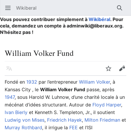
Wikiberal
Ouvrir le menu principal
Reche
Vous pouvez contribuer simplement à
Wikibéral
. Pour
cela, demandez un compte à adminwiki@liberaux.org.
N'hésitez pas !
William Volker Fund
Langue
Suivre
Modifier
Fondé en
1932
par l’entrepreneur
William Volker
, à
Kansas City , le
William Volker Fund
passe, après
1947
, sous Harold W. Luhnow, d’une charité locale à un
mécénat d’idées structurant. Autour de
Floyd Harper
,
Ivan Bierly
et Kenneth S. Templeton, Jr., il soutient
Ludwig von Mises
,
Friedrich Hayek
,
Milton Friedman
et
Murray Rothbard
, il irrigue la
FEE
et l’ISI