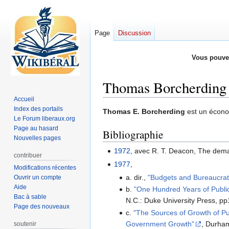
Page
Discussion
Vous pouve
Thomas Borcherding
Accueil
Index des portails
Aller
Aller
Thomas E. Borcherding
est un économ
Le Forum liberaux.org
à
à
Page au hasard
Bibliographie
la
la
Nouvelles pages
navigation
recherche
1972
, avec R. T. Deacon, The dem
contribuer
1977
,
Modifications récentes
a. dir.,
"Budgets and Bureaucra
Ouvrir un compte
Aide
b.
"One Hundred Years of Publi
Bac à sable
N.C.: Duke University Press, p
Page des nouveaux
c.
"The Sources of Growth of Pu
Government Growth"
, Durham
soutenir