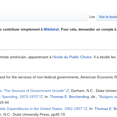
Lire
Voir le text
z contribuer simplement à
Wikibéral
. Pour cela, demandez un compte à 
iste américain, appartenant à l'
école du Public Choice
. Il a étudié l
and for the services of non-federal governments, American Economic R
ts: The Sources of Government Growth"
, Durham, N.C.: Duke Univers
c Spending, 1870-1970"
, In:
Thomas E. Borcherding
, dir.,
"Budgets a
p19-44
blic Expenditures in the United States, 1902-1907"
, In:
Thomas E. Bo
, N.C.: Duke University Press, pp45-70