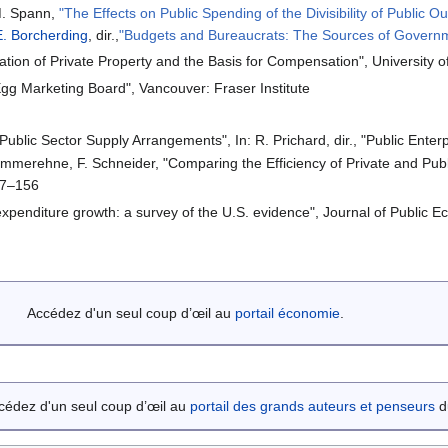
M. Spann,
"The Effects on Public Spending of the Divisibility of Public 
. Borcherding
, dir.,
"Budgets and Bureaucrats: The Sources of Govern
ation of Private Property and the Basis for Compensation", University 
gg Marketing Board", Vancouver: Fraser Institute
Public Sector Supply Arrangements", In: R. Prichard, dir., "Public Enter
mmerehne, F. Schneider, "Comparing the Efficiency of Private and Publi
27–156
xpenditure growth: a survey of the U.S. evidence", Journal of Public 
Accédez d'un seul coup d’œil au
portail économie
.
cédez d'un seul coup d’œil au
portail des grands auteurs et penseurs
du