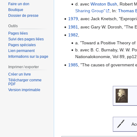
d. avec
Winston Bush
, Robert 
Faire un don
Boutique
Sharing Group"
, In:
Thomas E
Dossier de presse
1979
, avec Jack Knetsch, "Expropri
Outils
1981
, avec Gary W. Dorosh, "The E
Pages liées
1982
,
Suivi des pages liées
a. "Toward a Positive Theory of 
Pages spéciales
b. avec B. C. Burnaby, W. W. Po
Lien permanent
Nationalokonomie, Vol 89, pp1
Informations sur la page
1985
, "The causes of government e
Imprimer / exporter
Créer un livre
Télécharger comme
PDF
Version imprimable
Ac