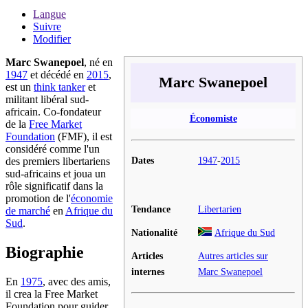
Langue
Suivre
Modifier
Marc Swanepoel
, né en
1947
et décédé en
2015
,
Marc Swanepoel
est un
think tanker
et
militant libéral sud-
africain. Co-fondateur
Économiste
de la
Free Market
Foundation
(FMF), il est
considéré comme l'un
Dates
1947
-
2015
des premiers libertariens
sud-africains et joua un
rôle significatif dans la
promotion de l'
économie
Tendance
Libertarien
de marché
en
Afrique du
Sud
.
Nationalité
Afrique du Sud
Biographie
Articles
Autres articles sur
internes
Marc Swanepoel
En
1975
, avec des amis,
il crea la Free Market
Foundation pour guider