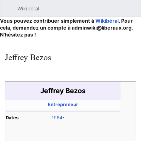
Wikiberal
Ouvrir le menu principal
Reche
Vous pouvez contribuer simplement à
Wikibéral
. Pour
cela, demandez un compte à adminwiki@liberaux.org.
N'hésitez pas !
Jeffrey Bezos
Langue
Suivre
Modifier
Jeffrey Bezos
Entrepreneur
Dates
1964
-