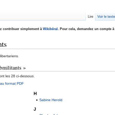
Lire
Voir le text
z contribuer simplement à
Wikibéral
. Pour cela, demandez un compte à 
nts
libertariens.
bmilitants »
nt les 28 ci-dessous.
e au format PDF
H
Sabine Herold
J