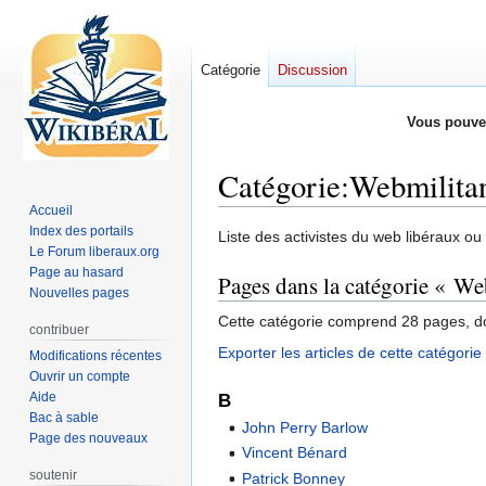
Catégorie
Discussion
Vous pouve
Catégorie
:
Webmilita
Accueil
Index des portails
Aller
Aller
Liste des activistes du web libéraux ou 
Le Forum liberaux.org
à
à
Page au hasard
Pages dans la catégorie « We
la
la
Nouvelles pages
navigation
recherche
Cette catégorie comprend 28 pages, do
contribuer
Exporter les articles de cette catégori
Modifications récentes
Ouvrir un compte
Aide
B
Bac à sable
John Perry Barlow
Page des nouveaux
Vincent Bénard
soutenir
Patrick Bonney