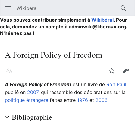
Wikiberal
Ouvrir le menu principal
Reche
Vous pouvez contribuer simplement à
Wikibéral
. Pour
cela, demandez un compte à adminwiki@liberaux.org.
N'hésitez pas !
A Foreign Policy of Freedom
Langue
Suivre
Modifier
A Foreign Policy of Freedom
est un livre de
Ron Paul
,
publié en
2007
, qui rassemble des déclarations sur la
politique étrangère
faites entre
1976
et
2006
.
Bibliographie