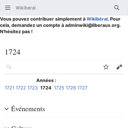
Wikiberal
Ouvrir le menu principal
Reche
Vous pouvez contribuer simplement à
Wikibéral
. Pour
cela, demandez un compte à adminwiki@liberaux.org.
N'hésitez pas !
1724
Langue
Suivre
Modifier
Années :
1721
1722
1723
1724
1725
1726
1727
Événements