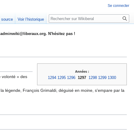
Se connecter
Rechercher
e source
Voir l’historique
adminwiki@liberaux.org. N'hésitez pas !
Années :
 volonté » des
1294
1295
1296
1297
1298
1299
1300
n la légende, François Grimaldi, déguisé en moine, s'empare par la