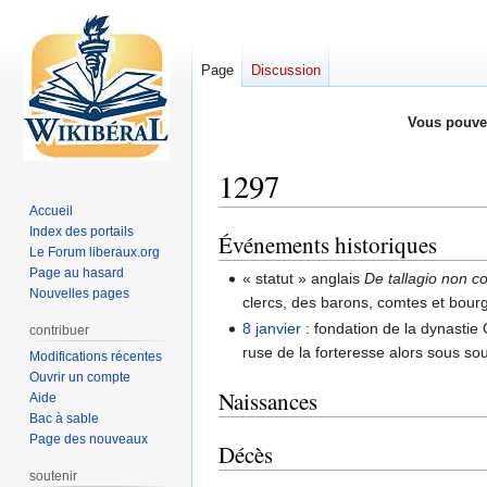
Page
Discussion
Vous pouve
1297
Accueil
Index des portails
Événements historiques
Aller
Aller
Le Forum liberaux.org
à
à
Page au hasard
« statut » anglais
De tallagio non 
la
la
Nouvelles pages
clercs, des barons, comtes et bour
navigation
recherche
8 janvier
: fondation de la dynastie 
contribuer
ruse de la forteresse alors sous so
Modifications récentes
Ouvrir un compte
Naissances
Aide
Bac à sable
Page des nouveaux
Décès
soutenir