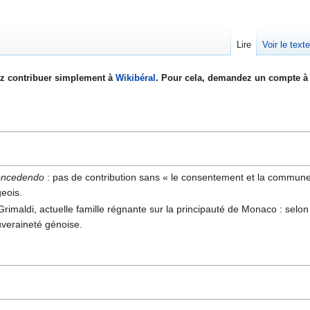
Lire
Voir le text
z contribuer simplement à
Wikibéral
. Pour cela, demandez un compte à 
concedendo
: pas de contribution sans « le consentement et la commune
geois.
Grimaldi, actuelle famille régnante sur la principauté de Monaco : selo
uveraineté génoise.