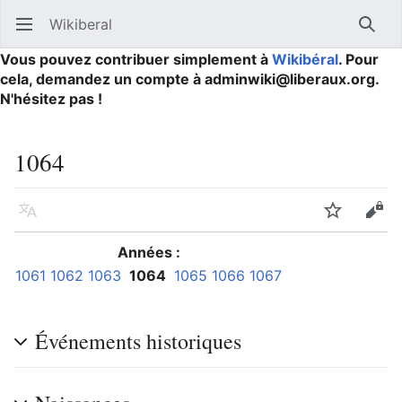
Wikiberal
Ouvrir le menu principal
Reche
Vous pouvez contribuer simplement à
Wikibéral
. Pour
cela, demandez un compte à adminwiki@liberaux.org.
N'hésitez pas !
1064
Langue
Suivre
Modifier
Années :
1061
1062
1063
1064
1065
1066
1067
Événements historiques