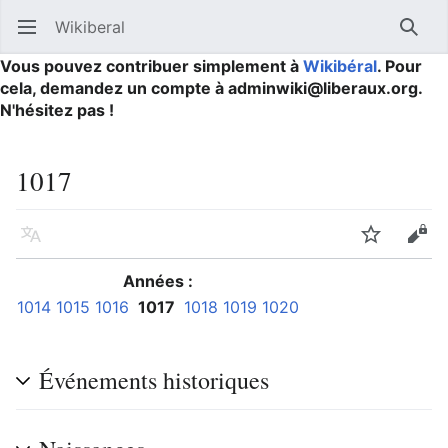
Wikiberal
Ouvrir le menu principal
Reche
Vous pouvez contribuer simplement à
Wikibéral
. Pour
cela, demandez un compte à adminwiki@liberaux.org.
N'hésitez pas !
1017
Langue
Suivre
Modifier
Années :
1014
1015
1016
1017
1018
1019
1020
Événements historiques