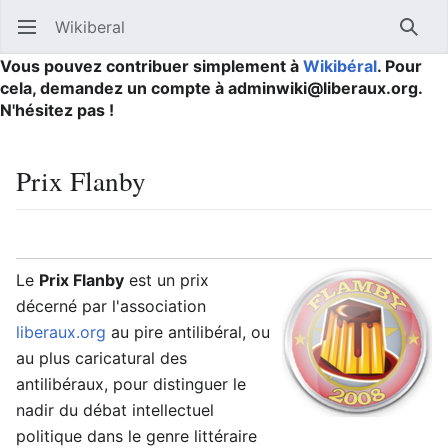
Wikiberal
Ouvrir le menu principal
Reche
Vous pouvez contribuer simplement à
Wikibéral
. Pour
cela, demandez un compte à adminwiki@liberaux.org.
N'hésitez pas !
Prix Flanby
Langue
Suivre
Modifier
Le
Prix Flanby
est un prix
décerné par l'association
liberaux.org
au pire antilibéral, ou
au plus caricatural des
antilibéraux, pour distinguer le
nadir du débat intellectuel
politique dans le genre littéraire