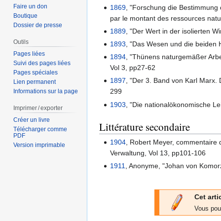
Faire un don
1869
, "Forschung die Bestimmung d
Boutique
par le montant des ressources natur
Dossier de presse
1889
, "Der Wert in der isolierten 
Outils
1893
, "Das Wesen und die beiden H
Pages liées
1894
, "Thünens naturgemäßer Arbeit
Suivi des pages liées
Vol 3, pp27-62
Pages spéciales
1897
, "Der 3. Band von Karl Marx. D
Lien permanent
299
Informations sur la page
1903
, "Die nationalökonomische Le
Imprimer / exporter
Créer un livre
Littérature secondaire
Télécharger comme
PDF
1904
, Robert Meyer, commentaire d
Version imprimable
Verwaltung, Vol 13, pp101-106
1911
, Anonyme, "Johan von Komorzyn
Cet arti
Vous pou