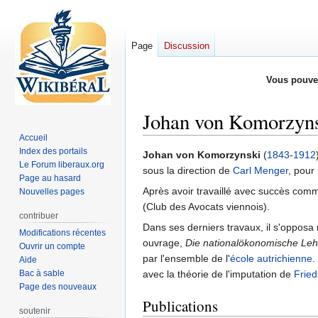
Page
Discussion
Vous pouve
Johan von Komorzyn
Accueil
Index des portails
Aller
Aller
Johan von Komorzynski
(
1843
-
1912
Le Forum liberaux.org
à
à
sous la direction de
Carl Menger
, pour 
Page au hasard
la
la
Après avoir travaillé avec succès com
Nouvelles pages
navigation
recherche
(Club des Avocats viennois).
contribuer
Dans ses derniers travaux, il s'opposa 
Modifications récentes
ouvrage,
Die nationalökonomische Leh
Ouvrir un compte
par l'ensemble de l'
école autrichienne
.
Aide
Bac à sable
avec la théorie de l'imputation de
Fried
Page des nouveaux
Publications
soutenir