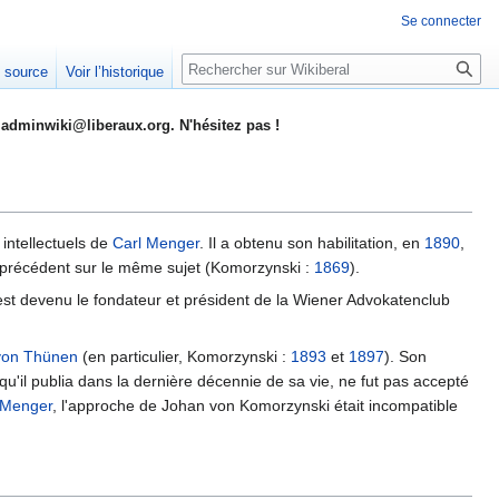
Se connecter
Rechercher
e source
Voir l’historique
adminwiki@liberaux.org. N'hésitez pas !
 intellectuels de
Carl Menger
. Il a obtenu son habilitation, en
1890
,
uel précédent sur ​​le même sujet (Komorzynski :
1869
).
est devenu le fondateur et président de la Wiener Advokatenclub
von Thünen
(en particulier, Komorzynski :
1893
et
1897
). Son
 qu'il publia dans la dernière décennie de sa vie, ne fut pas accepté
 Menger
, l'approche de Johan von Komorzynski était incompatible