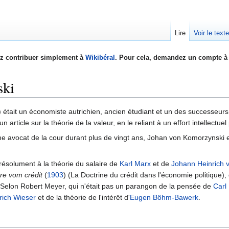
Lire
Voir le text
z contribuer simplement à
Wikibéral
. Pour cela, demandez un compte à 
ski
) était un économiste autrichien, ancien étudiant et un des successeurs
un article sur la théorie de la valeur, en le reliant à un effort intellect
me avocat de la cour durant plus de vingt ans, Johan von Komorzynski 
résolument à la théorie du salaire de
Karl Marx
et de
Johann Heinrich 
re vom crédit
(
1903
) (La Doctrine du crédit dans l'économie politique),
 Selon Robert Meyer, qui n'était pas un parangon de la pensée de
Carl
rich Wieser
et de la théorie de l'intérêt d'
Eugen Böhm-Bawerk
.