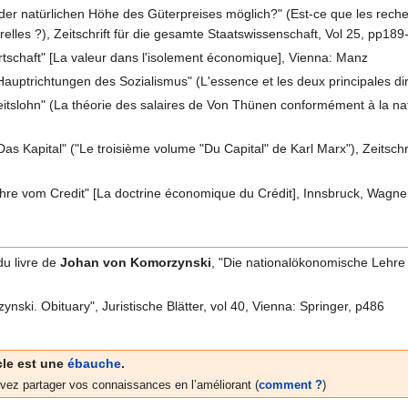
er natürlichen Höhe des Güterpreises möglich?" (Est-ce que les reche
elles ?), Zeitschrift für die gesamte Staatswissenschaft, Vol 25, pp18
Wirtschaft" [La valeur dans l'isolement économique], Vienna: Manz
auptrichtungen des Sozialismus" (L'essence et les deux principales di
slohn" (La théorie des salaires de Von Thünen conformément à la nature"
as Kapital" ("Le troisième volume "Du Capital" de Karl Marx"), Zeitschrif
hre vom Credit" [La doctrine économique du Crédit], Innsbruck, Wagne
u livre de
Johan von Komorzynski
, "Die nationalökonomische Lehre vo
ski. Obituary", Juristische Blätter, vol 40, Vienna: Springer, p486
cle est une
ébauche
.
vez partager vos connaissances en l’améliorant (
comment ?
)