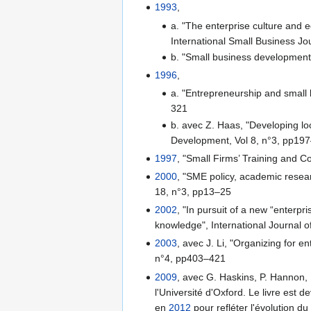
1993
,
a. "The enterprise culture and 
International Small Business Jo
b. "Small business development 
1996
,
a. "Entrepreneurship and small 
321
b. avec Z. Haas, "Developing lo
Development, Vol 8, n°3, pp19
1997
, "Small Firms’ Training and C
2000
, "SME policy, academic resear
18, n°3, pp13–25
2002
, "In pursuit of a new “enterp
knowledge", International Journal
2003
, avec J. Li, "Organizing for 
n°4, pp403–421
2009
, avec G. Haskins, P. Hannon, 
l'Université d'Oxford. Le livre es
en
2012
pour refléter l'évolution d