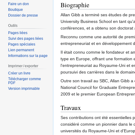
Biographie
Faire un don
Boutique
Allan Gibb a terminé ses études de pr
Dossier de presse
University Business School en tant qu'a
Outils
conférences, et a obtenu son doctora
Pages liées
Reconnu comme une autorité de premi
Suivi des pages liées
entrepreneuriat et en développement de
Pages spéciales
Lien permanent
Il était connu comme le fondateur et a
Informations sur la page
type en Europe, offrant une formation
l'entrepreneuriat au Royaume-Uni et e
Imprimer / exporter
poursuivi des carrières dans le domaine
Créer un livre
Télécharger comme
Outre son travail au SBC, Allan Gibb a 
PDF
National Council for Graduate Entrepr
Version imprimable
2009 et le premier European Entrepre
Travaux
Ses contributions ont été essentielles 
considéré comme un pionnier dans le do
universités du Royaume-Uni et d'Europ