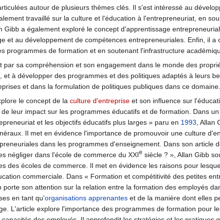
articulées autour de plusieurs thèmes clés. Il s'est intéressé au dévelo
lement travaillé sur la culture et l'éducation à l'entrepreneuriat, en 
an Gibb a également exploré le concept d'apprentissage entrepreneuria
e et au développement de compétences entrepreneuriales. Enfin, il a c
 des programmes de formation et en soutenant l'infrastructure académiqu
it par sa compréhension et son engagement dans le monde des propriétai
is, et à développer des programmes et des politiques adaptés à leurs b
eprises et dans la formulation de politiques publiques dans ce domaine
xplore le concept de la
culture d'entreprise
et son influence sur l'éducati
e de leur impact sur les programmes éducatifs et de formation. Dans un a
trepreneuriat et les objectifs éducatifs plus larges » paru en
1993
, Allan 
 généraux. Il met en évidence l'importance de promouvoir une culture d'
epreneuriales dans les programmes d'enseignement. Dans son article 
e
les négliger dans l'école de commerce du XXI
siècle ? », Allan Gibb so
es des écoles de commerce. Il met en évidence les raisons pour lesque
cation commerciale. Dans « Formation et compétitivité des petites entre
b porte son attention sur la relation entre la formation des employés dans 
ses en tant qu'
organisations apprenantes
et de la manière dont elles p
ge. L'article explore l'importance des programmes de formation pour les
apacités des employés. Il approfondit les stratégies et les pratiques 