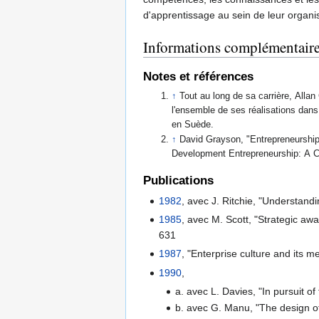
d'apprentissage au sein de leur organi
Informations complémentair
Notes et références
↑
Tout au long de sa carrière, Alla
l'ensemble de ses réalisations dan
en Suède.
↑
David Grayson, "Entrepreneurshi
Development Entrepreneurship: A C
Publications
1982
, avec J. Ritchie, "Understand
1985
, avec M. Scott, "Strategic a
631
1987
, "Enterprise culture and its m
1990
,
a. avec L. Davies, "In pursuit 
b. avec G. Manu, "The design of