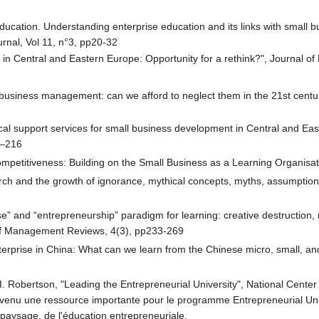
education. Understanding enterprise education and its links with small 
urnal, Vol 11, n°3, pp20-32
in Central and Eastern Europe: Opportunity for a rethink?", Journal of
business management: can we afford to neglect them in the 21st centu
cal support services for small business development in Central and E
7–216
ompetitiveness: Building on the Small Business as a Learning Organisati
ch and the growth of ignorance, mythical concepts, myths, assumptions,
rise” and “entrepreneurship” paradigm for learning: creative destructio
 of Management Reviews, 4(3), pp233-269
enterprise in China: What can we learn from the Chinese micro, small, 
I. Robertson, "Leading the Entrepreneurial University", National Center
t devenu une ressource importante pour le programme Entrepreneurial U
u paysage. de l'éducation entrepreneuriale.