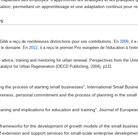
sation, permettant un apprentissage et une adaptation continus pour res
es
n Gibb a reçu de nombreuses distinctions pour ses contributions. En
2009
, il 
s le domaine. En
2012
, il a reçu le premier Prix européen de l'éducation à l'en
p advice, training and mentoring for urban renewal: Perspectives from the 
atalyst for Urban Regeneration (OECD Publishing, 2004), p131
ing the process of starting small businesses", International Small Busin
wareness, personal commitment and the process of planning in the smal
eaning and implications for education and training", Journal of European
of frameworks for the development of growth models of the small busines
 extension and support services for small-scale enterprise development