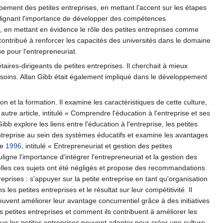
ppement des petites entreprises, en mettant l'accent sur les étapes
soulignant l'importance de développer des compétences
l, en mettant en évidence le rôle des petites entreprises comme
ontribué à renforcer les capacités des universités dans le domaine
e pour l'entrepreneuriat.
res-dirigeants de petites entreprises. Il cherchait à mieux
esoins. Allan Gibb était également impliqué dans le développement
.
on et la formation. Il examine les caractéristiques de cette culture,
utre article, intitulé « Comprendre l'éducation à l'entreprise et ses
Gibb explore les liens entre l'éducation à l'entreprise, les petites
entreprise au sein des systèmes éducatifs et examine les avantages
de
1996
, intitulé « Entrepreneuriat et gestion des petites
uligne l'importance d'intégrer l'entrepreneuriat et la gestion des
lles ces sujets ont été négligés et propose des recommandations
prises : s'appuyer sur la petite entreprise en tant qu'organisation
les petites entreprises et le résultat sur leur compétitivité. Il
euvent améliorer leur avantage concurrentiel grâce à des initiatives
 petites entreprises et comment ils contribuent à améliorer les
que les petites entreprises peuvent adopter pour créer une culture