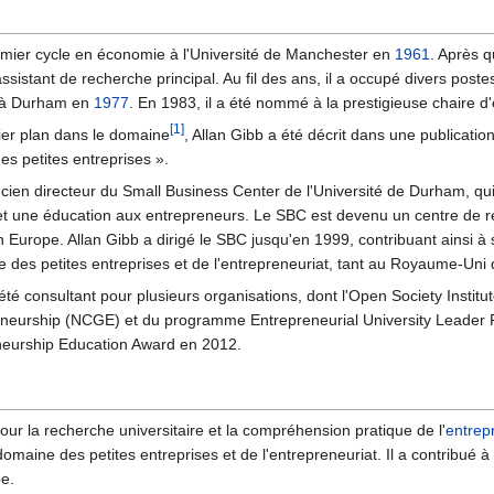
emier cycle en économie à l'Université de Manchester en
1961
. Après q
ssistant de recherche principal. Au fil des ans, il a occupé divers po
t à Durham en
1977
. En 1983, il a été nommé à la prestigieuse chaire d'
[1]
er plan dans le domaine
, Allan Gibb a été décrit dans une publicati
s petites entreprises ».
ncien directeur du Small Business Center de l'Université de Durham, qu
 et une éducation aux entrepreneurs. Le SBC est devenu un centre de r
n Europe. Allan Gibb a dirigé le SBC jusqu'en 1999, contribuant ain
 des petites entreprises et de l'entrepreneuriat, tant au Royaume-Uni q
été consultant pour plusieurs organisations, dont l'Open Society Institu
eneurship (NCGE) et du programme Entrepreneurial University Leader 
neurship Education Award en 2012.
pour la recherche universitaire et la compréhension pratique de l'
entrep
maine des petites entreprises et de l'entrepreneuriat. Il a contribué 
e.