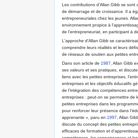
Les contributions d'Allan Gibb se sont 
de démarrage et de croissance. Il a éga
entrepreneuriales chez les jeunes. All
environnement propice à l'apprentissag
de l'entrepreneuriat, en participant à
L'approche d'Allan Gibb se caractérisa
comprendre leurs réalités et leurs déf
de réseaux de soutien aux petites entr
Dans son article de
1987
, Allan Gibb e
ses valeurs et ses pratiques, et discut
liens avec les petites entreprises, l'en
entreprises et les objectifs éducatifs
de l'intégration des compétences entr
entreprises : peut-on se permettre de 
petites entreprises dans les programm
pour renforcer leur présence dans l'édu
apprenante », paru en
1997
, Allan Gib
discute du concept des petites entrepri
efficaces de formation et d'apprentissa
compétences, les connaissances et les c