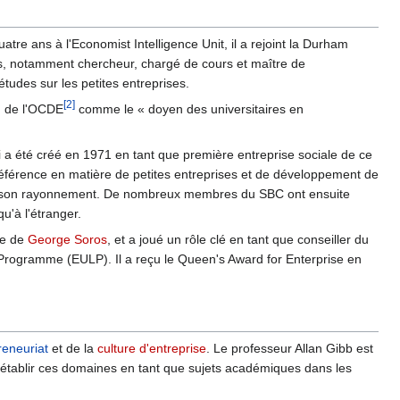
uatre ans à l'Economist Intelligence Unit, il a rejoint la Durham
stes, notamment chercheur, chargé de cours et maître de
études sur les petites entreprises.
[2]
on de l'OCDE
comme le « doyen des universitaires en
i a été créé en 1971 en tant que première entreprise sociale de ce
éférence en matière de petites entreprises et de développement de
si à son rayonnement. De nombreux membres du SBC ont ensuite
u'à l'étranger.
te de
George Soros
, et a joué un rôle clé en tant que conseiller du
Programme (EULP). Il a reçu le Queen's Award for Enterprise en
reneuriat
et de la
culture d'entreprise
. Le professeur Allan Gibb est
à établir ces domaines en tant que sujets académiques dans les