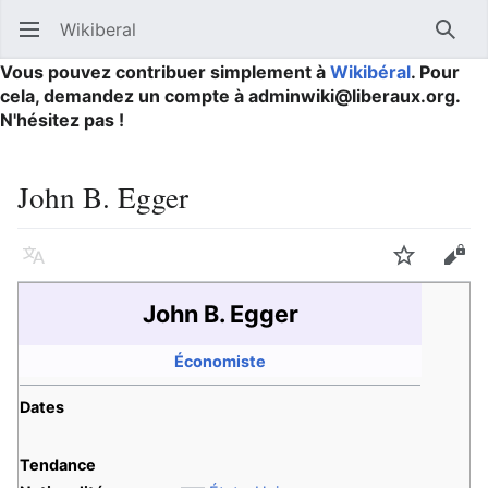
Wikiberal
Ouvrir le menu principal
Reche
Vous pouvez contribuer simplement à
Wikibéral
. Pour
cela, demandez un compte à adminwiki@liberaux.org.
N'hésitez pas !
John B. Egger
Langue
Suivre
Modifier
John B. Egger
Économiste
Dates
Tendance