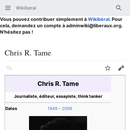
Wikiberal
Ouvrir le menu principal
Reche
Vous pouvez contribuer simplement à
Wikibéral
. Pour
cela, demandez un compte à adminwiki@liberaux.org.
N'hésitez pas !
Chris R. Tame
Langue
Suivre
Modifier
Chris R. Tame
Journaliste, éditeur, essayiste, think tanker
Dates
1949
-
2006