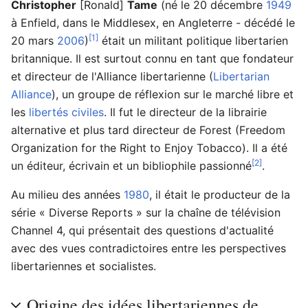
Christopher
[Ronald]
Tame
(né le 20 décembre
1949
à Enfield, dans le Middlesex, en Angleterre - décédé le
[1]
20 mars
2006
)
était un militant politique libertarien
britannique. Il est surtout connu en tant que fondateur
et directeur de l'Alliance libertarienne (
Libertarian
Alliance
), un groupe de réflexion sur le marché libre et
les
libertés civiles
. Il fut le directeur de la librairie
alternative et plus tard directeur de Forest (Freedom
Organization for the Right to Enjoy Tobacco). Il a été
[2]
un éditeur, écrivain et un bibliophile passionné
.
Au milieu des années
1980
, il était le producteur de la
série « Diverse Reports » sur la chaîne de télévision
Channel 4, qui présentait des questions d'actualité
avec des vues contradictoires entre les perspectives
libertariennes et socialistes.
Origine des idées libertariennes de